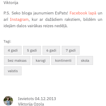
Viktorija
P.S. Seko bloga jaunumiem EsPats!
Facebook lapā
un
arī
Instagram
, kur ar dažādiem rakstiem, bildēm un
idejām dalos vairākas reizes nedēļā.
Tagi:
4 gadi
5 gadi
6 gadi
7 gadi
bez maksas
karogi
kontinenti
skola
valstis
Ievietots 04.12.2013
Viktorija Ozola