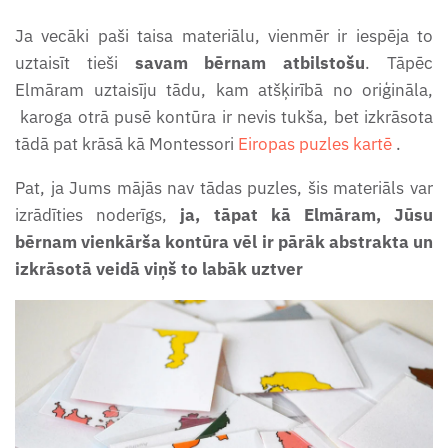
Ja vecāki paši taisa materiālu, vienmēr ir iespēja to
Vasaras uzdevumu burtnīca
uztaisīt tieši
savam bērnam atbilstošu
. Tāpēc
(6-7g.)
Elmāram
uztaisīju tādu, kam atšķirībā no oriģināla,
karoga otrā pusē kontūra ir nevis tukša, bet izkrāsota
Vistas attīstības cikla darba
tādā pat krāsā kā Montessori
Eiropas puzles kartē
.
lapas
Pat, ja Jums mājās nav tādas puzles, šis materiāls var
izrādīties noderīgs,
ja, tāpat kā Elmāram, Jūsu
Zemes un ūdens formu darba
bērnam vienkārša kontūra vēl ir pārāk abstrakta un
lapas
izkrāsotā veidā viņš to labāk uztver
Zieda daļas - darba lapas
Ziemassvētku gaidīšanas
burtnīca (4-5 gadi)
Ziemassvētku gaidīšanas