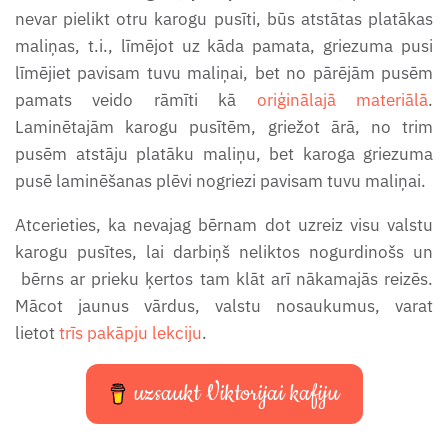
nevar pielikt otru karogu pusīti, būs atstātas platākas
maliņas, t.i., līmējot uz kāda pamata, griezuma pusi
līmējiet pavisam tuvu maliņai, bet no pārējām pusēm
pamats veido rāmīti kā
oriģinālajā materiālā
.
Laminētajām karogu pusītēm, griežot ārā, no trim
pusēm atstāju platāku maliņu, bet karoga griezuma
pusē laminēšanas plēvi nogriezi pavisam tuvu maliņai.
Atcerieties, ka nevajag bērnam dot uzreiz visu valstu
karogu pusītes, lai darbiņš neliktos nogurdinošs un
bērns ar prieku ķertos tam klāt arī nākamajās reizēs.
Mācot jaunus vārdus, valstu nosaukumus, varat
lietot
trīs pakāpju lekciju
.
uzsaukt Viktorijai kafiju