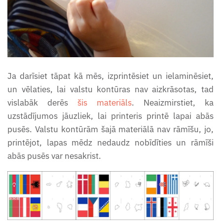
Sēņu burtnīca (4-5 g.v.)
Vistas attīstības cikla kartītes
Tauriņa attīstības cikla darba
Zemes un ūdens formu
lapas
kartītes, definīcijas, karte
Uzdevumu krājums "Es iešu
Ja darīsiet tāpat kā mēs, izprintēsiet un ielaminēsiet,
Zieda uzbūves kartītes
skolā!"
un vēlaties, lai valstu kontūras nav aizkrāsotas, tad
Zvaigznāju kartītes
vislabāk derēs
šis materiāls
. Neaizmirstiet, ka
Valentīndienas darba lapas (4-
uzstādījumos jāuzliek, lai printeris printē lapai abās
pusēs. Valstu kontūrām šajā materiālā nav rāmīšu, jo,
7 gadi)
printējot, lapas mēdz nedaudz nobīdīties un rāmīši
abās pusēs var nesakrist.
Vardes attīstības cikla darba
lapas
Vasaras uzdevumu burtnīca
(4- 5g.)