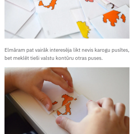
burtnīca (6-7 gadi)
Ziemassvētku burtnīca 2024
(6-7 g.v.)
Elmāram pat vairāk interesēja likt nevis karogu pusītes,
bet meklēt tieši valstu kontūru otras puses.