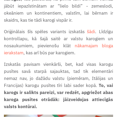
klasificējošai lasīšanai
Drukātie un rakstītie burti
jābūt iepazīstinātam ar “lielo bildi” - zemeslodi,
Mārītes attīstības cikla darba
Vistas attīstības cikla
kustīgajam alfabētam
Lapiņas reizināšanai
okeāniem un kontinentiem, valstīm, lai bērnam ir
Grimm's varavīksnes
lapas
grāmatiņa
skaidrs, kas tie tādi karogi vispār ir.
iedvesmas kartītes
Īpašības vārds
Lapiņas dalīšanai
Oriģinālais šīs spēles variants izskatās
šādi
. Līdzīgu
Pavasara puķu grāmatiņa
Zemes un ūdens formu
Iekšējie orgāni - kartītes
Kartītes pirmajai
kontrollapu, kā šajā saitē ar valstu karogiem un
grāmatiņas
nosaukumiem, pievienošu klāt
nākamajam bloga
Pavasara uzdevumu burtnīca
klasificējošai lasīšanai
lasīšanai/rakstīšanai
ierakstam
, kas arī būs par karogiem.
(4-5 gadi)
Zvaigznāju grāmatiņa
Jāņuzāļu kartītes
Kartītes ar fonogrammām
Izskatās pavisam vienkārši, bet, kad visas karogu
Pavasara uzdevumu burtnīca
lasīšanai/rakstīšanai
pusītes savā starpā sajauktas, tad tik elementāri
Kartītes zilajiem
(6-7 gadi)
nemaz nav, jo dažādu valstu (piemēram, Itālijas un
konstruktīvajiem trijstūriem
Lapas rakstīšanai
Francijas) karogu pusītes tīri labi sader kopā.
To, vai
Pāra un nepāra skaitļi
karogs ir salikts pareizi, var redzēt, apgriežot abas
Kontinenti
Lasāmkartītes ar
karoga pusītes otrādāk: jāizveidojas attiecīgās
Pienenes darba lapas
fonogrammām
valsts kontūrai.
Lapas plātnes formas -