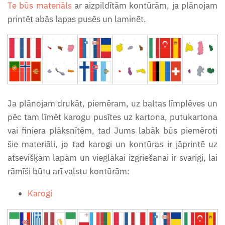
Te būs materiāls
ar aizpildītām kontūrām, ja plānojam
printēt abās lapas pusēs un laminēt.
Ja plānojam drukāt, piemēram, uz baltas līmplēves un
pēc tam līmēt karogu pusītes uz kartona, putukartona
vai finiera plāksnītēm, tad Jums labāk būs piemēroti
šie materiāli, jo tad karogi un kontūras ir jāprintē uz
atsevišķām lapām un vieglākai izgriešanai ir svarīgi, lai
rāmīši būtu arī valstu kontūrām:
Karogi