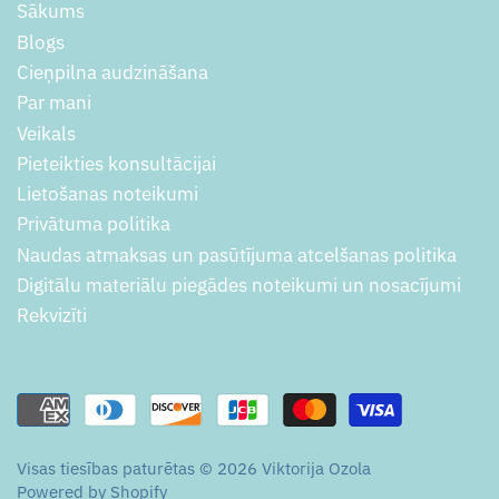
Sākums
Blogs
Cieņpilna audzināšana
Par mani
Veikals
Pieteikties konsultācijai
Lietošanas noteikumi
Privātuma politika
Naudas atmaksas un pasūtījuma atcelšanas politika
Digitālu materiālu piegādes noteikumi un nosacījumi
Rekvizīti
Visas tiesības paturētas © 2026
Viktorija Ozola
Powered by Shopify