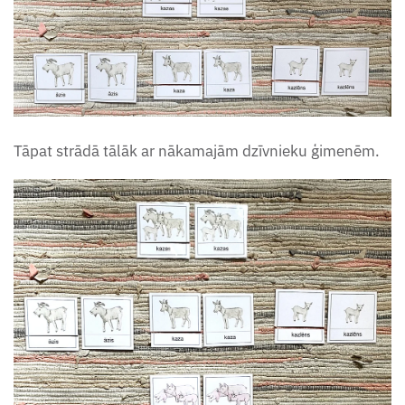
Tāpat strādā tālāk ar nākamajām dzīvnieku ģimenēm.