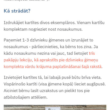
burtnīca (6-7 gadi)
Kā strādāt?
Ziemassvētku burtnīca 2024
Izdrukājiet kartītes divos eksemplāros. Vienam kartīšu
(6-7 g.v.)
komplektam nogrieziet nost nosaukumus.
Paņemiet 1-3 dzīvnieku ģimenes un izrunājiet to
nosaukumus - pārliecinieties, ka bērns tos zina. Ja
kādu nosaukumu nezina vai jauc, tad lietojiet
trīs
pakāpju lekciju, kā aprakstīts pie dzīvnieku ģimeņu
komplekta vārdu krājuma paplašināšanai šajā rakstā
.
Izvietojiet kartītes tā, lai labajā pusē būtu brīva vieta.
Vispārinošo kartīti (visa ģimene kopā) lieciet augšpusē.
Aiciniet bērnu lasīt uzrakstus un pielikt tos pie
atbilstošajiem attēliem.