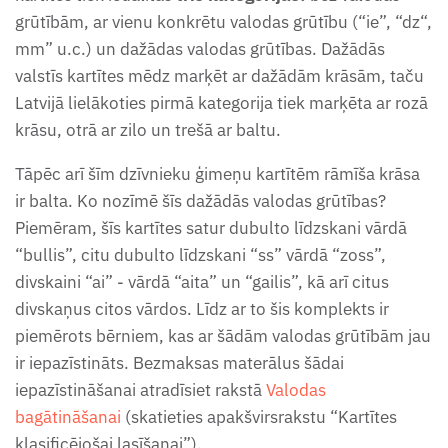
grūtībām, ar vienu konkrētu valodas grūtību (“ie”, “dz“,
Vasaras uzdevumu burtnīca
mm” u.c.) un dažādas valodas grūtības. Dažādās
(6-7g.)
valstīs kartītes mēdz marķēt ar dažādām krāsām, taču
Latvijā lielākoties pirmā kategorija tiek marķēta ar rozā
Vistas attīstības cikla darba
krāsu, otrā ar zilo un trešā ar baltu.
lapas
Tāpēc arī šīm dzīvnieku ģimeņu kartītēm rāmīša krāsa
ir balta. Ko nozīmē šīs dažādās valodas grūtības?
Zemes un ūdens formu darba
Piemēram, šīs kartītes satur dubulto līdzskani vārdā
lapas
“bullis”, citu dubulto līdzskani “ss” vārdā “zoss”,
divskaini “ai” - vārdā “aita” un “gailis”, kā arī citus
Zieda daļas - darba lapas
divskaņus citos vārdos. Līdz ar to šis komplekts ir
piemērots bērniem, kas ar šādām valodas grūtībām jau
Ziemassvētku gaidīšanas
ir iepazīstināts. Bezmaksas materālus šādai
burtnīca (4-5 gadi)
iepazīstināšanai atradīsiet rakstā
Valodas
bagātināšanai
(skatieties apakšvirsrakstu “Kartītes
Ziemassvētku gaidīšanas
klasificējošai lasīšanai”).