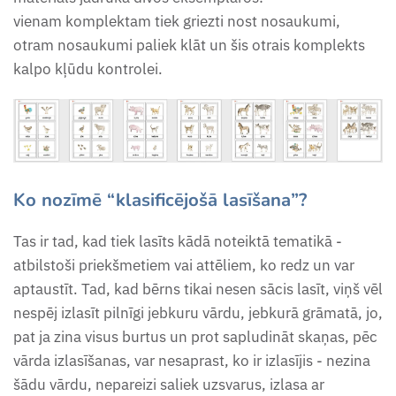
Pulksteņa apgūšanas darba
Lielie varavīksnes burti
vienam komplektam tiek griezti nost nosaukumi,
Mārītes attīstības cikla kartītes
lapas
otram nosaukumi paliek klāt un šis otrais komplekts
Mana glītrakstīšanas burtnīca
kalpo kļūdu kontrolei.
Pavasara puķu kartītes
Pupas audzēšanas
Mazās glītrakstīšanas lapiņas
dienasgrāmata
Pienenes attīstības rinda
Mazie varavīksnes burti
Rēbusi - sākumskaņa
Rīgas arhitektūras pērles
Rēbusi - sākumskaņa
Ko nozīmē “klasificējošā lasīšana”?
Rudens uzdevumu burtnīca (4
Saules sistēma - kartītes
- 5 g.)
Teikumu sākumi
Tas ir tad, kad tiek lasīts kādā noteiktā tematikā -
Sēnes
atbilstoši priekšmetiem vai attēliem, ko redz un var
Rudens uzdevumu burtnīca (6-
Vārdkopas pirmajai lasīšanai
aptaustīt. Tad, kad bērns tikai nesen sācis lasīt, viņš vēl
Suņu šķirnes I - kartītes
7 g.)
nespēj izlasīt pilnīgi jebkuru vārdu, jebkurā grāmatā, jo,
klasificējošai lasīšanai
pat ja zina visus burtus un prot sapludināt skaņas, pēc
Saules sistēma - darba lapas
vārda izlasīšanas, var nesaprast, ko ir izlasījis - nezina
Vistas attīstības cikla kartītes
šādu vārdu, nepareizi saliek uzsvarus, izlasa ar