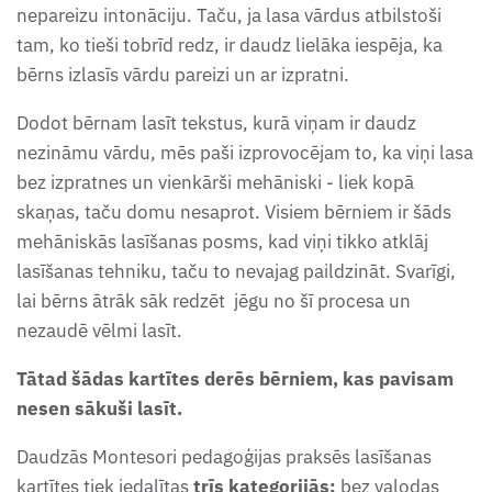
Sēņu burtnīca (4-5 g.v.)
nepareizu intonāciju. Taču, ja lasa vārdus atbilstoši
Zemes un ūdens formu
tam, ko tieši tobrīd redz, ir daudz lielāka iespēja, ka
Tauriņa attīstības cikla darba
kartītes, definīcijas, karte
bērns izlasīs vārdu pareizi un ar izpratni.
lapas
Dodot bērnam lasīt tekstus, kurā viņam ir daudz
Zieda uzbūves kartītes
nezināmu vārdu, mēs paši izprovocējam to, ka viņi lasa
Uzdevumu krājums "Es iešu
bez izpratnes un vienkārši mehāniski - liek kopā
Zvaigznāju kartītes
skolā!"
skaņas, taču domu nesaprot. Visiem bērniem ir šāds
mehāniskās lasīšanas posms, kad viņi tikko atklāj
Valentīndienas darba lapas (4-
lasīšanas tehniku, taču to nevajag paildzināt. Svarīgi,
7 gadi)
lai bērns ātrāk sāk redzēt
jēgu no šī procesa un
nezaudē vēlmi lasīt.
Vardes attīstības cikla darba
Tātad šādas kartītes derēs bērniem, kas pavisam
lapas
nesen sākuši lasīt.
Vasaras uzdevumu burtnīca
Daudzās Montesori pedagoģijas praksēs lasīšanas
(4- 5g.)
kartītes tiek iedalītas
trīs kategorijās:
bez valodas