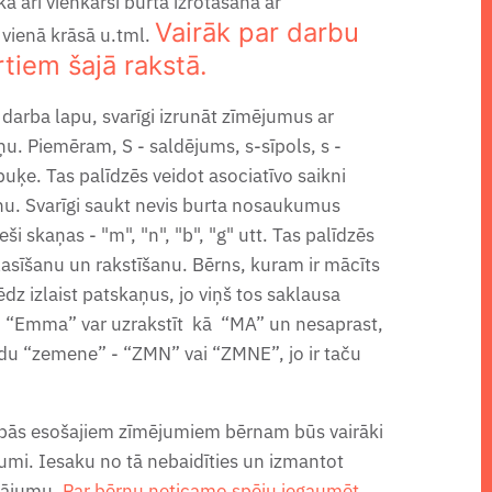
kā arī vienkārši burta izrotāšana ar
Vairāk par darbu
vienā krāsā u.tml.
rtiem šajā rakstā.
 darba lapu, svarīgi izrunāt zīmējumus ar
. Piemēram, S - saldējums, s-sīpols, s -
puķe. Tas palīdzēs veidot asociatīvo saikni
ņu. Svarīgi saukt nevis burta nosaukumus
ieši skaņas - "m", "n", "b", "g" utt. Tas palīdzēs
lasīšanu un rakstīšanu.
Bērns, kuram ir mācīts
dz izlaist patskaņus, jo viņš tos saklausa
u “Emma” var uzrakstīt kā “MA” un nesaprast,
du “zemene” - “ZMN” vai “ZMNE”, jo ir taču
apās esošajiem zīmējumiem bērnam būs vairāki
umi. Iesaku no tā nebaidīties un izmantot
rājumu.
Par bērnu neticamo spēju iegaumēt