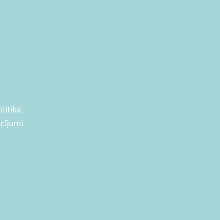
litika
acījumi