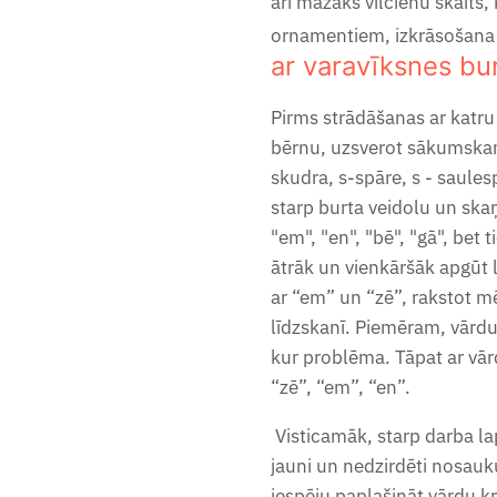
arī mazāks vilcienu skaits, 
ornamentiem, izkrāsošana 
ar varavīksnes bu
Pirms strādāšanas ar katru
bērnu, uzsverot sākumskaņu
skudra, s-spāre, s - saules
starp burta veidolu un ska
"em", "en", "bē", "gā", bet t
ātrāk un vienkāršāk apgūt 
ar “em” un “zē”, rakstot mē
līdzskanī. Piemēram, vārd
kur problēma. Tāpat ar vār
“zē”, “em”, “en”.
Visticamāk, starp darba l
jauni un nedzirdēti nosauk
iespēju paplašināt vārdu k