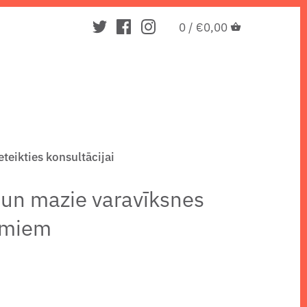
0 /
€0,00
eteikties konsultācijai
e un mazie varavīksnes
jumiem