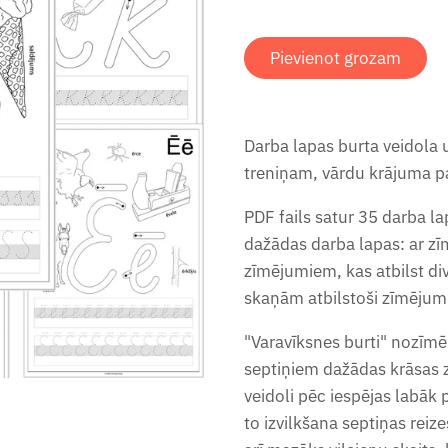
Pievienot grozam
Darba lapas burta veidola 
treniņam, vārdu krājuma p
PDF fails satur 35 darba la
dažādas darba lapas: ar zī
zīmējumiem, kas atbilst di
skaņām atbilstoši zīmējum
"Varavīksnes burti" nozīmē t
septiņiem dažādas krāsas zī
veidoli pēc iespējas labāk
to izvilkšana septiņas reiz