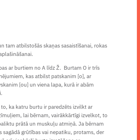
un tam atbilstošās skaņas sasaistīšanai, rokas
aplašināšanai.
pas ar burtiem no A līdz Ž. Burtam O ir trīs
mējumiem, kas atbilst patskanim [o], ar
vskanim [ou] un viena lapa, kurā ir abām
i.
o, ka katru burtu ir paredzēts izvilkt ar
muļiem, lai bērnam, vairākkārtīgi izvelkot, to
 paliktu prātā un muskuļu atmiņā. Ja bērnam
es sagādā grūtības vai nepatiku, protams, der