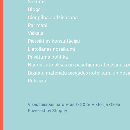
Sākums
Blogs
Ziemassvētku gaidīšanas burtnīca
Cieņpilna audzināšana
(6-7 gadi)
Par mani
Veikals
Ziemassvētku burtnīca 2024 (6-7
Pieteikties konsultācijai
g.v.)
Lietošanas noteikumi
Privātuma politika
Naudas atmaksas un pasūtījuma atcelšanas po
Digitālu materiālu piegādes noteikumi un nos
Rekvizīti
Visas tiesības paturētas © 2026
Viktorija Ozola
Powered by Shopify