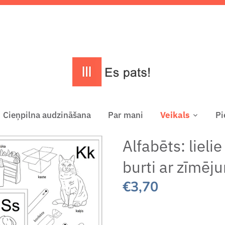
Cieņpilna audzināšana
Par mani
Veikals
Pi
Alfabēts: lieli
burti ar zīmē
€3,70