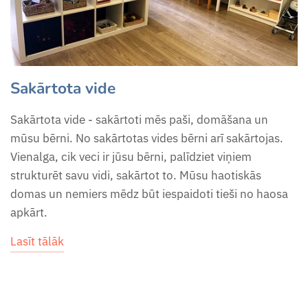
klasificējošai lasīšanai
Drukātie un rakstītie burti
Mārītes attīstības cikla darba
Vistas attīstības cikla
kustīgajam alfabētam
Lapiņas reizināšanai
Grimm's varavīksnes
lapas
grāmatiņa
iedvesmas kartītes
Īpašības vārds
Lapiņas dalīšanai
Pavasara puķu grāmatiņa
Zemes un ūdens formu
Sakārtota vide
Iekšējie orgāni - kartītes
Kartītes pirmajai
grāmatiņas
Sakārtota vide - sakārtoti mēs paši, domāšana un
Pavasara uzdevumu burtnīca
klasificējošai lasīšanai
lasīšanai/rakstīšanai
mūsu bērni. No sakārtotas vides bērni arī sakārtojas.
(4-5 gadi)
Zvaigznāju grāmatiņa
Vienalga, cik veci ir jūsu bērni, palīdziet viņiem
Jāņuzāļu kartītes
Kartītes ar fonogrammām
strukturēt savu vidi, sakārtot to. Mūsu haotiskās
Pavasara uzdevumu burtnīca
lasīšanai/rakstīšanai
domas un nemiers mēdz būt iespaidoti tieši no haosa
Kartītes zilajiem
(6-7 gadi)
apkārt.
konstruktīvajiem trijstūriem
Lapas rakstīšanai
Pāra un nepāra skaitļi
Lasīt tālāk
Kontinenti
Lasāmkartītes ar
Pienenes darba lapas
fonogrammām
Lapas plātnes formas -